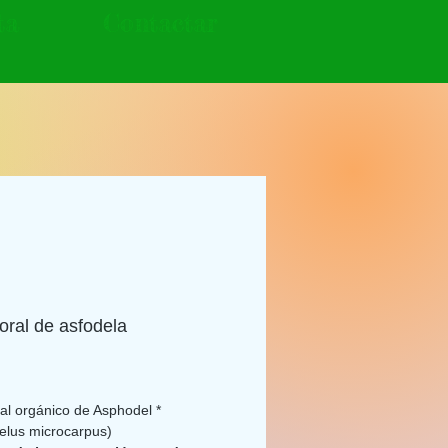
ta
Contactar
floral de asfodela
Precio
oral orgánico de Asphodel *
elus microcarpus)