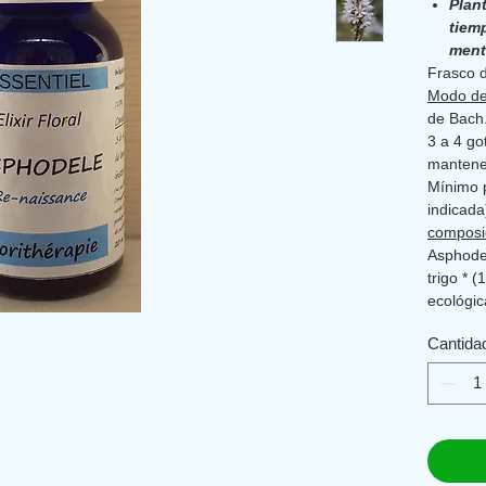
Plan
tiem
mente
Frasco d
Modo de
de Bach
3 a 4 go
mantene
Mínimo 
indicada
composi
Asphodel
trigo * 
ecológic
Origen L
Cantida
Complem
una diet
de vida 
alcance 
cualquie
médico. 
cualquie