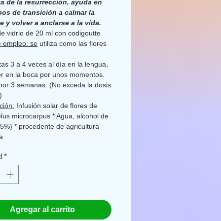
ta de la resurrección, ayuda en
pos de transición a calmar la
 y volver a anclarse a la vida.
e vidrio de 20 ml con codigoutte
 empleo: se
utiliza como las flores
.
tas 3 a 4 veces al día en la lengua,
r en la boca por unos momentos.
por 3 semanas. (No exceda la dosis
)
ción:
Infusión solar de flores de
us microcarpus * Agua, alcohol de
(15%) * procedente de agricultura
a
ot, Quercy, Occitanie, Francia
d
*
ento alimenticio como parte de
a variada y equilibrada y un estilo
saludable. Manténgase fuera del
de los niños pequeños. Ante
r problema de salud consulte a su
Agregar al carrito
Respete la dosis indicada.
Informe
r problema.