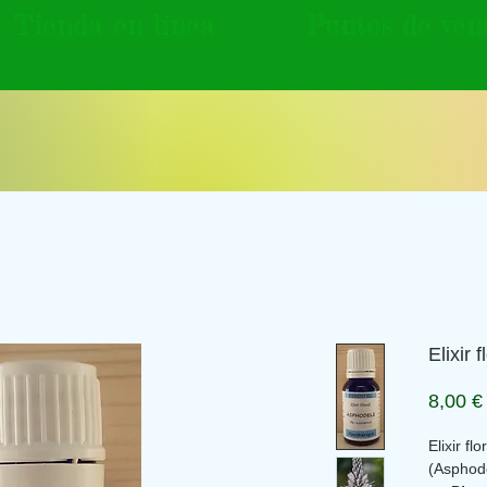
Tienda en línea
Puntos de ven
Elixir 
8,00 €
Elixir fl
(Asphod