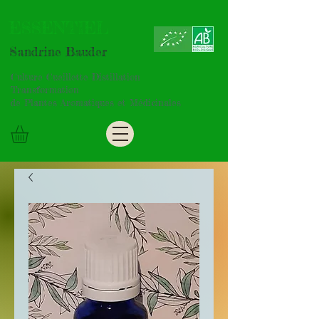
ESSENTIEL
Sandrine Bauder
Culture Cueillette Distillation
Transformation
de Plantes Aromatiques et Médicinales