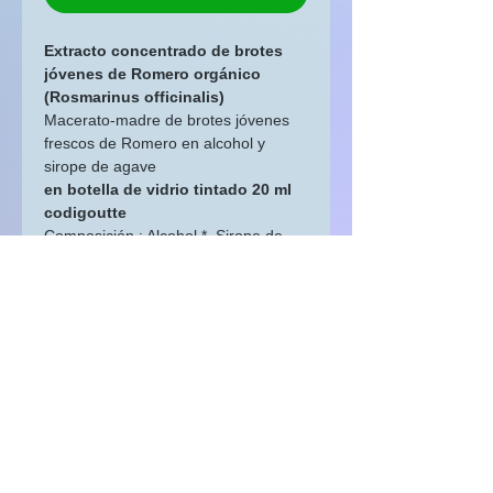
Extracto concentrado de brotes
jóvenes de Romero orgánico
(Rosmarinus officinalis)
Macerato-madre de brotes jóvenes
frescos de Romero en alcohol y
sirope de agave
en botella de vidrio tintado 20 ml
codigoutte
Composición
: Alcohol *, Sirope de
agave *, Brotes jóvenes frescos de
Rosmarinus officinalis
* de agricultura ecológica
Consejos de uso :
5 a 15 gotas al día en un poco de
agua, beber en pequeños sorbos.
Origen Lot, Quercy, Occitanie,
Francia
Gemoterapia. Complemento
alimenticio como parte de una dieta
variada y equilibrada y un estilo de